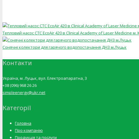
Тепловий насос CTC EcoAir 420 в Clinical Academy of Laser Medicine м. 
Сонячні колектори для гарячого водопостачання ДНЗ м.Луцьк
Контакти
Україна, м. Луцьк, вул. Електроапаратна, 3
+38 (096) 968 26 26
simpleenergy@ukr.net
Категорії
Головна
Про компанію
Продукція та послуги