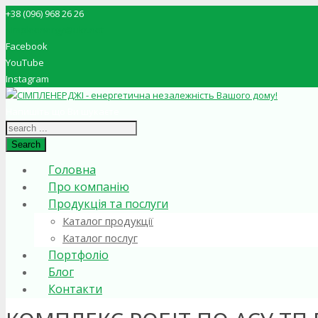
+38 (096) 968 26 26
simpleenergy@ukr.net
Facebook
YouTube
Instagram
Напишіть що Ви шукаєте
Search
Головна
Про компанію
Продукція та послуги
Каталог продукції
Каталог послуг
Портфоліо
Блог
Контакти