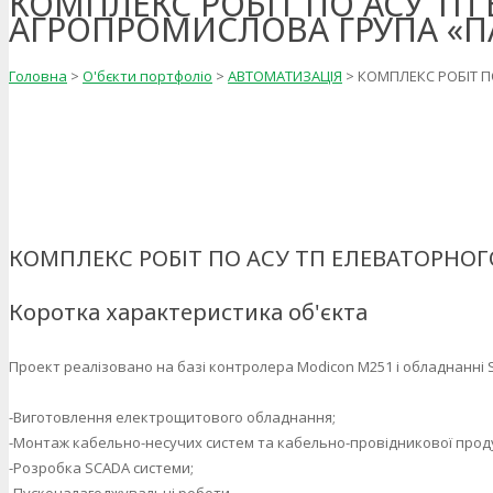
КОМПЛЕКС РОБІТ ПО АСУ ТП
АГРОПРОМИСЛОВА ГРУПА «П
Головна
>
О'бєкти портфоліо
>
АВТОМАТИЗАЦІЯ
>
КОМПЛЕКС РОБІТ П
КОМПЛЕКС РОБІТ ПО АСУ ТП ЕЛЕВАТОРНОГ
Коротка характеристика об'єкта
Проект реалізовано на базі контролера Modicon M251 і обладнанні Sch
-Виготовлення електрощитового обладнання;
-Монтаж кабельно-несучих систем та кабельно-провідникової проду
-Розробка SCADA системи;
-Пусконалагоджувальні роботи.