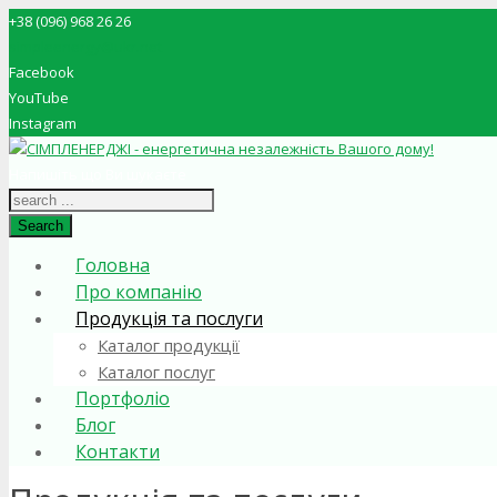
+38 (096) 968 26 26
simpleenergy@ukr.net
Facebook
YouTube
Instagram
Напишіть що Ви шукаєте
Search
Головна
Про компанію
Продукція та послуги
Каталог продукції
Каталог послуг
Портфоліо
Блог
Контакти