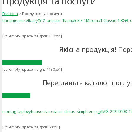
Продукція та послуги
Головна
>
Продукція та послуги
unnamed
rozetka-rj45_2_antracit_1
komplekt3-1
Maxima
1-Classic_1.RGB_c
[vc_empty_space height=”130px”]
Якісна продукція! Пер
Переглянути каталог
[vc_empty_space height=”130px”]
Перегляньте каталог послуг
Каталог послуг
montag_teplovyhnasosiv
soniacni_dimas_simpleenergy
IMG_20200408_1
[vc_empty_space height=”60px”]