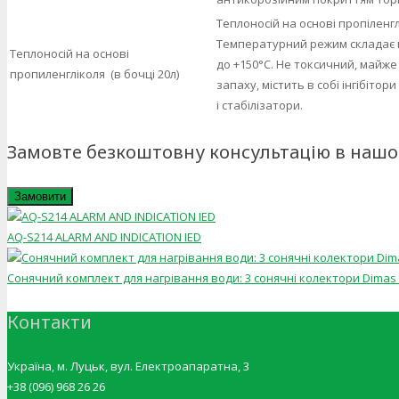
Теплоносій на основі пропіленгл
Температурний режим складає в
Теплоносій на основі
до +150°С. Не токсичний, майже
пропиленгліколя (в бочці 20л)
запаху, містить в собі інгібітори
і стабілізатори.
Замовте безкоштовну консультацію в нашог
Замовити
AQ-S214 ALARM AND INDICATION IED
Сонячний комплект для нагрівання води: 3 сонячні колектори Dimas E
Контакти
Україна, м. Луцьк, вул. Електроапаратна, 3
+38 (096) 968 26 26