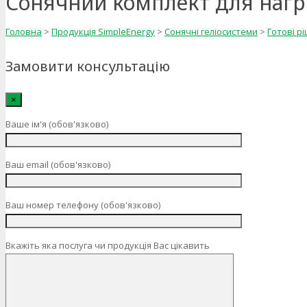
Сонячний комплект для нагрі
Головна
>
Продукція SimpleEnergy
>
Сонячні геліосистеми
>
Готові р
Замовити консультацію
×
Ваше ім'я (обов'язково)
Ваш email (обов'язково)
Ваш номер телефону (обов'язково)
Вкажіть яка послуга чи продукція Вас цікавить