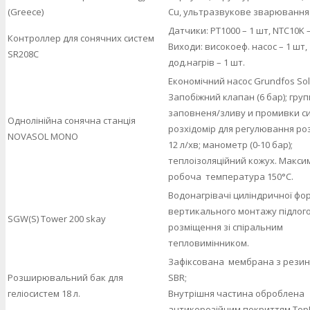
(Greece)
Cu, ультразвукове зварювання
Датчики: PT1000 – 1 шт, NTC10K –
Контроллер для сонячних систем
Виходи: високоеф. насос – 1 шт,
SR208С
дод.нагрів – 1 шт.
Економічний насос Grundfos Sol
Запобіжний клапан (6 бар); груп
заповненя/зливу и промивки с
Однолінійна сонячна станція
розхідомір для регулювання роз
NOVASOL MONO
12 л/хв; манометр (0-10 бар);
теплоізоляційний кожух. Макс
робоча температура 150°C.
Водонагрівачі циліндричної фо
вертикального монтажу підлог
SGW(S) Tower 200 skay
розміщення зі спіральним
тепловимінником.
Зафіксована мембрана з резин
Розширювальний бак для
SBR;
геліосистем 18 л.
Внутрішня частина оброблена
антикорозійним покриттям Top