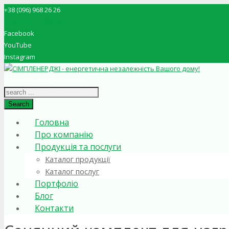
+38 (096) 968 26 26
simpleenergy@ukr.net
Facebook
YouTube
Instagram
Напишіть що Ви шукаєте
Search
Головна
Про компанію
Продукція та послуги
Каталог продукції
Каталог послуг
Портфоліо
Блог
Контакти