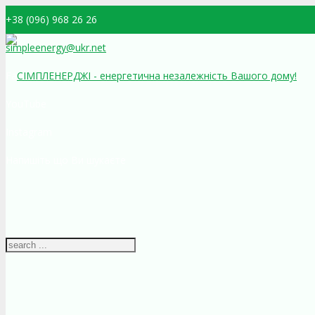
+38 (096) 968 26 26
simpleenergy@ukr.net
Facebook
YouTube
Instagram
Напишіть що Ви шукаєте