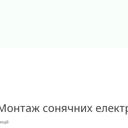
Монтаж сонячних елект
нцій